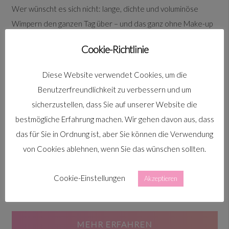
Wer wünscht es sich nicht: lange, dichte und voluminöse
Wimpern den ganzen Tag über – und das ganz ohne Make-up
und Wimpernzange. Die Wimpernverlängerung macht’s
Cookie-Richtlinie
möglich! Bei einer Wimpernverlängerung werden..
Diese Website verwendet Cookies, um die
MEHR ERFAHREN
Benutzerfreundlichkeit zu verbessern und um
sicherzustellen, dass Sie auf unserer Website die
bestmögliche Erfahrung machen. Wir gehen davon aus, dass
das für Sie in Ordnung ist, aber Sie können die Verwendung
Lashlift Browlift
von Cookies ablehnen, wenn Sie das wünschen sollten.
Heutzutage kann man viel an seinem Körper verändern, wir
Cookie-Einstellungen
Akzeptieren
bieten an, Ihre Wimpern und Augenbrauen zu liften. Beides
ist NICHT gesundheitsschädlich, somit ungefährlich..
MEHR ERFAHREN